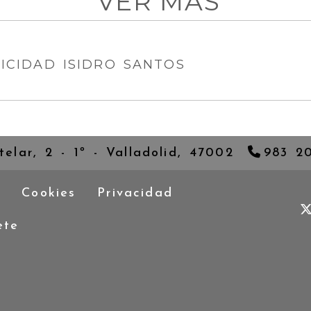
VER MÁS
RICIDAD ISIDRO SANTOS
telar, 2 - 1º -
Valladolid,
47002
983 2
l
Cookies
Privacidad
ete