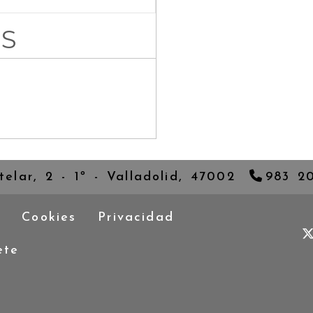
ÁS
telar, 2 - 1º -
Valladolid,
47002
983 2
l
Cookies
Privacidad
ete