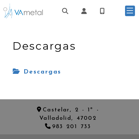
Identifícate
Descargas
Descargas
Castelar, 2 - 1º -
Valladolid,
47002
983 201 733